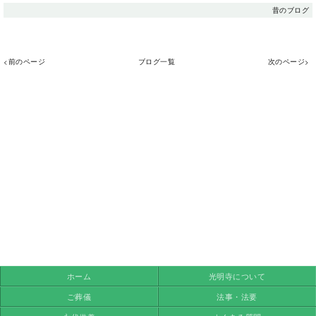
昔のブログ
<前のページ
ブログ一覧
次のページ>
ホーム
光明寺について
ご葬儀
法事・法要