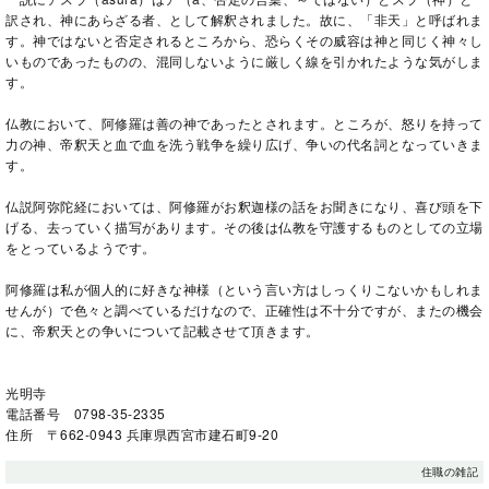
訳され、神にあらざる者、として解釈されました。故に、「非天」と呼ばれま
す。神ではないと否定されるところから、恐らくその威容は神と同じく神々し
いものであったものの、混同しないように厳しく線を引かれたような気がしま
す。
仏教において、阿修羅は善の神であったとされます。ところが、怒りを持って
力の神、帝釈天と血で血を洗う戦争を繰り広げ、争いの代名詞となっていきま
す。
仏説阿弥陀経においては、阿修羅がお釈迦様の話をお聞きになり、喜び頭を下
げる、去っていく描写があります。その後は仏教を守護するものとしての立場
をとっているようです。
阿修羅は私が個人的に好きな神様（という言い方はしっくりこないかもしれま
せんが）で色々と調べているだけなので、正確性は不十分ですが、またの機会
に、帝釈天との争いについて記載させて頂きます。
光明寺
電話番号 0798-35-2335
住所 〒662-0943 兵庫県西宮市建石町9-20
住職の雑記