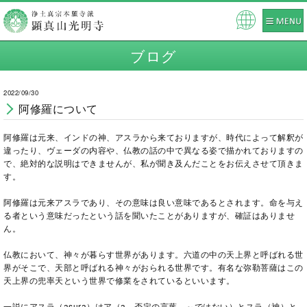
Pow
ered
ブログ
by
2022/09/30
阿修羅について
阿修羅は元来、インドの神、アスラから来ておりますが、時代によって解釈が
違ったり、ヴェーダの内容や、仏教の話の中で異なる姿で描かれておりますの
で、絶対的な説明はできませんが、私が聞き及んだことをお伝えさせて頂きま
す。
阿修羅は元来アスラであり、その意味は良い意味であるとされます。命を与え
る者という意味だったという話を聞いたことがありますが、確証はありませ
ん。
仏教において、神々が暮らす世界があります。六道の中の天上界と呼ばれる世
界がそこで、天部と呼ばれる神々がおられる世界です。有名な弥勒菩薩はこの
天上界の兜率天という世界で修業をされているといいます。
一説にアスラ（
asura
）はア（
a
、否定の言葉、～ではない）とスラ（神）と