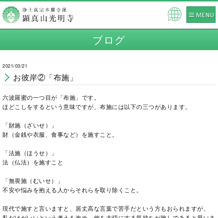
Pow
ered
ブログ
by
2021/03/21
お彼岸②「布施」
六波羅蜜の一つ目が「布施」です。
ほどこしをするという意味ですが、布施には以下の三つがあります。
「財施（ざいせ）」
財（金銭や衣服、食事など）を施すこと。
「法施（ほうせ）」
法（仏法）を施すこと
「無畏施（むいせ）」
不安や悩みを抱える人からそれらを取り除くこと。
現代で施すと言いますと、居丈高な言葉で苦手だという方もおられますが、
私だけがいいという考えを改め、他を大切にする気持ちが施しであると思いま