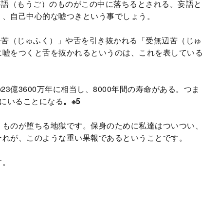
妄語（もうご）のものがこの中に落ちるとされる。妄語と
り、自己中心的な嘘つきという事でしょう。
鋒苦（じゅふく）」や舌を引き抜かれる「受無辺苦（じゅ
に嘘をつくと舌を抜かれるというのは、これを表している
23億3600万年に相当し、8000年間の寿命がある。つま
獄にいることになる
。
※5
ものが堕ちる地獄です。保身のために私達はついつい、
それが、このような重い果報であるということです。
す。