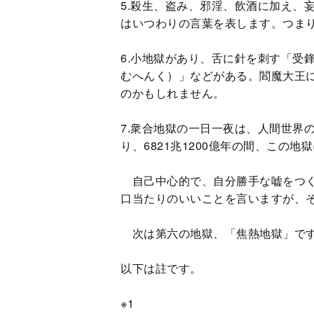
5.殺生、盗み、邪淫、飲酒に加え、
はいつわりの言葉を表します。つま
6.小地獄があり、舌に針を刺す「受
むへんく）」などがある。閻魔大王
のかもしれません。
7.衆合地獄の一日一夜は、人間世界の
り、6821兆1200億年の間、この地
自己中心的で、自分勝手な嘘をつく
口当たりのいいことを言いますが、
次は第六の地獄、「焦熱地獄」で
以下は註です。
※1