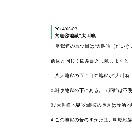
2014/06/23
六道⑧地獄“大叫喚”
地獄道の五つ目は“大叫喚（だいき
前回と同じく箇条書きに致しますと
1.八大地獄の五つ目の地獄が“大叫喚
2.叫喚地獄の下にある。（距離は不
3.“大叫喚地獄”の縦横の長さは等活
4.この地獄の苦のすがたは、叫喚地